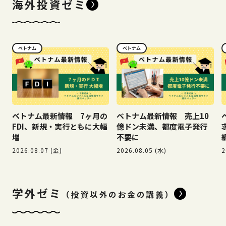
海外投資ゼミ
ベトナム
ベトナム
ベトナム最新情報 7ヶ月の
ベトナム最新情報 売上10
FDI、新規・実行ともに大幅
億ドン未満、都度電子発行
増
不要に
2026.08.07 (金)
2026.08.05 (水)
2
学外ゼミ
（投資以外のお金の講義）