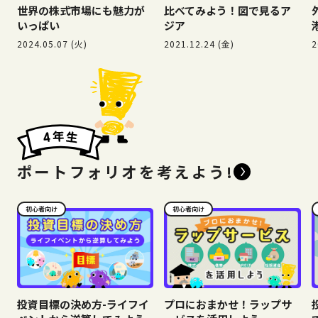
世界の株式市場にも魅力が
比べてみよう！図で見るア
いっぱい
ジア
2024.05.07 (火)
2021.12.24 (金)
2
ポートフォリオを考えよう!
初心者向け
初心者向け
投資目標の決め方-ライフイ
プロにおまかせ！ラップサ