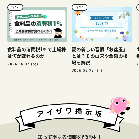
コラム
コラム
食料品の消費税1％で上場株
夏の新しい習慣「お盆玉」
は何が変わるのか
とは？その由来や金額の相
場を解説
2026.08.04 (火)
2
2026.07.27 (月)
知って得する情報を配信中！