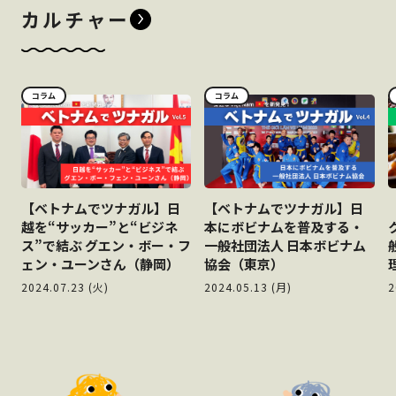
カルチャー
コラム
コラム
【ベトナムでツナガル】日
【ベトナムでツナガル】日
越を“サッカー”と“ビジネ
本にボビナムを普及する・
ス”で結ぶ グエン・ボー・フ
一般社団法人 日本ボビナム
ェン・ユーンさん（静岡）
協会（東京）
2024.07.23 (火)
2024.05.13 (月)
2