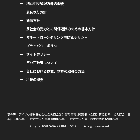
利益相反管理方針の概要
最良執行方針
勧誘方針
反社会的勢力との関係遮断のための基本方針
マネー・ローンダリング等防止ポリシー
プライバシーポリシー
サイトポリシー
不公正取引について
当社における株式、債券の取引の方法
租税の概要
商号等：アイザワ証券株式会社 金融商品取引業者 関東財務局長（金商）第3283号 加入協会：日
本証券業協会、一般社団法人 資産運用業協会、一般社団法人 第二種金融商品取引業協会
Copyright©AIZAWA SECURITIES CO., LTD. All rights reserved.