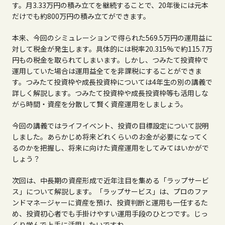
す。月3.33万円の積み立てを継続することで、20年後には元本
だけでも約800万円の積み立てができます。
本来、今回のシミュレーションで得られた569.5万円の運用益に
対して税金が発生します。具体的には税率20.315%で約115.7万
円もの税金を取られてしまいます。しかし、つみたて投資枠で
運用していた場合は運用益全てを非課税にすることができま
す。つみたて投資枠や成長投資枠については4年生の別の講義で
詳しく解説します。つみたて投資枠や成長投資枠等も活用しな
がら時間・資産を分散して賢く資産運用をしましょう。
今回の講義ではライフイベント、投資の目標設定について説明
しました。あらかじめ将来どれくらいのお金が必要になってく
るのかを把握し、将来に向けた資産運用をしてみてはいかがで
しょう？
次回は、中長期の資産形成で近年注目を集める「ラップサービ
ス」について解説します。「ラップサービス」は、プロのファ
ンドマネージャーに資産を預け、投資判断と運用も一任するた
め、投資初心者でも手掛けやすい運用手段のひとつです。じっ
くり学んで上手に活用したいですね。