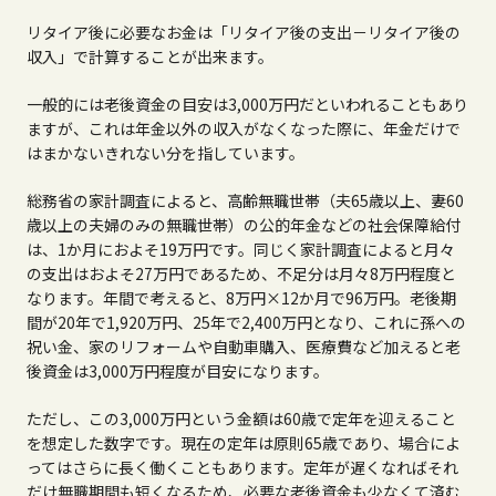
リタイア後に必要なお金は「リタイア後の支出－リタイア後の
収入」で計算することが出来ます。
一般的には老後資金の目安は3,000万円だといわれることもあり
ますが、これは年金以外の収入がなくなった際に、年金だけで
はまかないきれない分を指しています。
総務省の家計調査によると、高齢無職世帯（夫65歳以上、妻60
歳以上の夫婦のみの無職世帯）の公的年金などの社会保障給付
は、1か月におよそ19万円です。同じく家計調査によると月々
の支出はおよそ27万円であるため、不足分は月々8万円程度と
なります。年間で考えると、8万円×12か月で96万円。老後期
間が20年で1,920万円、25年で2,400万円となり、これに孫への
祝い金、家のリフォームや自動車購入、医療費など加えると老
後資金は3,000万円程度が目安になります。
ただし、この3,000万円という金額は60歳で定年を迎えること
を想定した数字です。現在の定年は原則65歳であり、場合によ
ってはさらに長く働くこともあります。定年が遅くなればそれ
だけ無職期間も短くなるため、必要な老後資金も少なくて済む