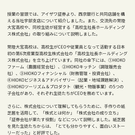
授業の冒頭では、アイザワ証券より、西京銀行と共同店舗を構
える当社宇部支店について紹介しました。また、交流先の常陸
大宮高校や、同校生徒が経営する「高校生社長ホールディング
ス株式会社」の取り組みについて説明しました。
常陸大宮高校は、高校生が
CEO
や従業員となって活動する日本
初の第
6
次産業型高校生株式会社の「高校生社長ホールディング
ス株式会社」を立ち上げています。同社の傘下には、①
HIOKO
ファーム（農園経営会社）、②
HIOKO
キッチン（調理販売会
社）、③
HIOKO
フィナンシャル（財務管理・投資会社）、
④
HIOKO
ビジネス＆アドバイザリー（起業・地域課題解決）、
⑤
HIOKO
ツーリズム＆プロダクト（観光・物販事業）の
5
つの
子会社があり、それぞれ生徒たちが
CEO
を務めています。
さらに、株式会社について理解してもらうために、手作りの紙
芝居を活用して、「株式とは何か」「株式会社の成り立ち」
「証券会社が果たす役割」などについて説明しました。紙芝居
を見た生徒たちからは、「とても分かりやすく、面白いストー
リーだった」と好評でした。