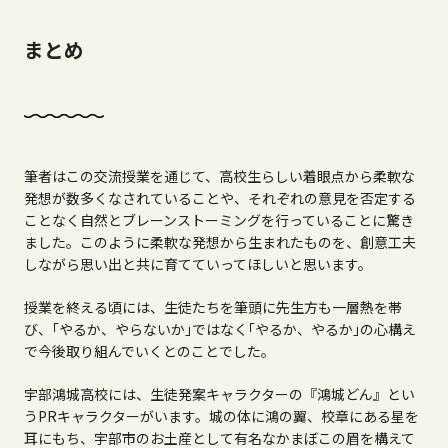
まとめ
筆者はこの交流授業を通じて、高校生らしい着眼点から柔軟な
発想が数多くなされていることや、それぞれの意見を否定する
ことなく自然とブレーンストーミングを行っていることに驚き
ました。このように柔軟な発想から生まれたものを、創意工夫
しながら思い出と共に育てていってほしいと思います。
授業を終える頃には、生徒たちを筆頭に先生方も一層熱を帯
び、｢やるか、やらないか｣ではなく｢やるか、やるか｣の心構え
で今後取り組んでいくとのことでした。
宇部鴻城高校には、生徒発案キャラクターの『鴻城どん』とい
う
PR
キャラクターがいます。城の体に鴻の翼、校章にある星を
耳にもち、宇部市のお土産として有名なかまぼこの眉を構えて