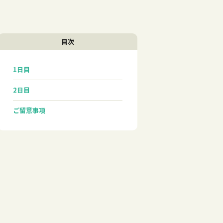
目次
1日目
2日目
ご留意事項