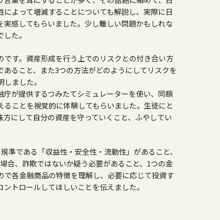
性によって増減することについても解説し、実際に日
を実感してもらいました。少し難しい問題かもしれな
でした。
のです。資産形成を行う上でのリスクとの付き合い方
であること、また
3
つの方法がどのようにしてリスクを
明しました。
融庁が提供するつみたてシミュレーターを使い、同額
えることを視覚的に体験してもらいました。生徒にと
味方にして自分の資産を守っていくこと、ふやしてい
の規準である「収益性・安全性・流動性」があること、
た場合、詐欺ではないか疑う必要があること、
1
つの金
ので各金融商品の特徴を理解し、必要に応じて投資す
コントロールしてほしいことを伝えました。