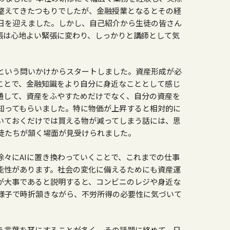
整えてきたつもりでしたが、金融授業となるとその経
日を迎えました。しかし、自己紹介から生徒の皆さん
張は心地よい緊張に変わり、しっかりと講師として気
という問いかけからスタートしました。資産形成が必
ことで、金融知識をより自分に身近なこととして感じ
通して、資産をふやすためだけでなく、自分の資産を
知ってもらいました。特に物価が上昇すると相対的に
いておくだけでは買える物が減ってしまう話には、思
徒たちが頷く場面が見受けられました。
徐々に
AI
に置き換わっていくことで、これまでの仕事
能性があります。社会の変化に備えるためにも資産運
が大事であると説明すると、コンビニのレジや身近な
様子で時折頷きながら、不労所得の必要性に気づいて
う言葉を耳にすることが多く、その話題に絡めて、日