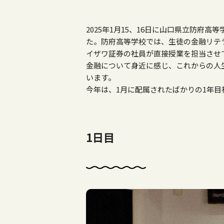
2025
年
1
月
15
、
16
日に山口県立防府高等
た。防府高等学校では、生徒の金融リテ
イザワ証券の社員が直接授業を担当させ
金融について身近に感じ、これからの人
います。
今年は、
1
月に配属されたばかりの
1
年目
1日目