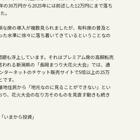
年の30万円から2025年には前述した12万円にまで落ち
した。
額な席の導入が複数見られましたが、有料席の普及と
った水準に徐々に落ち着いてきているということなの
問題も浮上しています。それはプレミアム席の高額転売
言われる新潟県の「長岡まつり大花火大会」では、通
インターネットのチケット販売サイトで5倍以上の25万
とです。
催地住民から「地元なのに見ることができない」とい
おり、花火大会の在り方そのものを見直す動きも続き
チ「いまから投資」