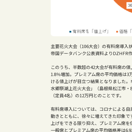
主要花火大会（106大会）の有料席導入
帝国データバンク公表資料よりDZHFR
このうち、半数超の42大会が有料席の値
1.8％増加。プレミアム席の平均価格は3
ける値上げが目立つ結果となりました。な
水郷祭湖上花火大会」（島根県松江市・8
（定員4名）の12万円とのことです。
有料席導入については、コロナによる自粛
動きとともに、徐々に増えてきた印象です
上げをできる限り抑え、プレミアム席を
一般席とプレミアム席の平均価格差は6.