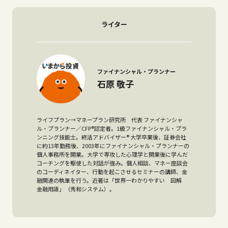
ライター
ファイナンシャル・プランナー
石原 敬子
ライフプラン→マネープラン研究所 代表 ファイナンシャ
ル・プランナー／CFP®認定者。1級ファイナンシャル・プラ
ンニング技能士。終活アドバイザー® 大学卒業後、証券会社
に約13年勤務後、2003年にファイナンシャル・プランナーの
個人事務所を開業。大学で専攻した心理学と開業後に学んだ
コーチングを駆使した対話が強み。個人相談、マネー座談会
のコーディネイター、行動を起こさせるセミナーの講師、金
融関連の執筆を行う。近著は「世界一わかりやすい 図解
金融用語」（秀和システム）。