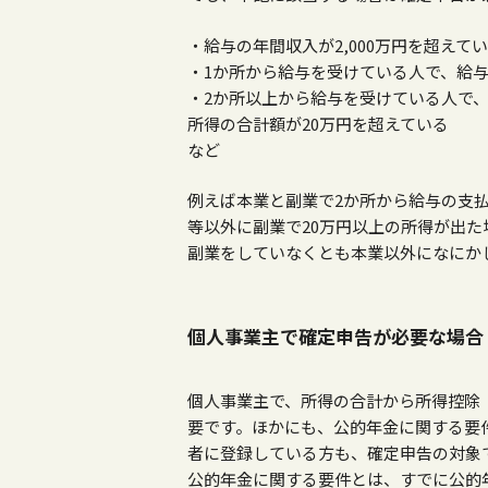
・給与の年間収入が
2,000
万円を超えて
・
1
か所から給与を受けている人で、給
・
2
か所以上から給与を受けている人で
所得の合計額が
20
万円を超えている
など
例えば本業と副業で2か所から給与の支
等以外に副業で20万円以上の所得が出
副業をしていなくとも本業以外になにか
個人事業主で確定申告が必要な場合
個人事業主で、所得の合計から所得控除
要です。ほかにも、公的年金に関する要
者に登録している方も、確定申告の対象
公的年金に関する要件とは、すでに公的