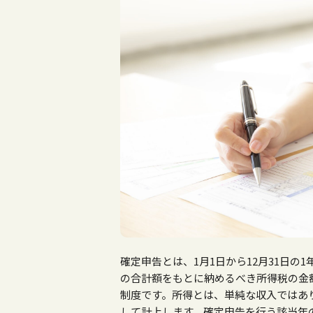
確定申告とは、
1
月
1
日から
12
月
31
日の
1
の合計額をもとに納めるべき所得税の金
制度です。所得とは、単純な収入ではあ
して計上します。確定申告を行う該当年