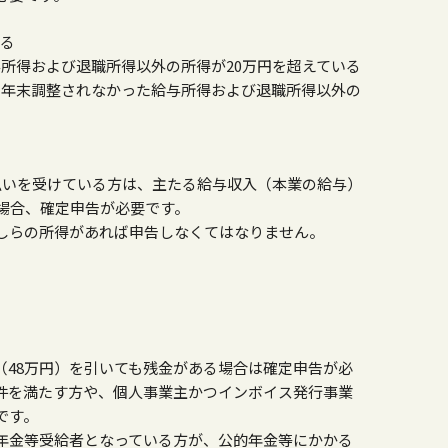
いる
与所得および退職所得以外の所得が
20
万円を超えている
、年末調整されなかった給与所得および退職所得以外の
払いを受けている方は、主たる給与収入（本業の給与）
た場合、確定申告が必要です。
しらの所得があれば申告しなくてはなりません。
（
48
万円）を引いても残金がある場合は確定申告が必
件を満たす方や、個人事業主かつインボイス発行事業
です。
年金等受給者となっている方が、公的年金等にかかる