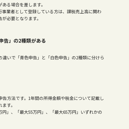
がある場合を差します。
行事業者として登録している方は、課税売上高に関わ
告が必要となります。
申告」の2種類がある
の違いで「青色申告」と「白色申告」の
2
種類に分けら
申告方法です。
1
年間の所得金額や税金について記載し
れます。
万円」、「最大
55
万円」、「最大
65
万円」いずれかの