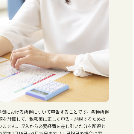
年間における所得について申告することです。各種所得
額を計算して、税務署に正しく申告・納税するための
りません。収入から必要経費を差し引いた分を所得と
の翌年
2
月
16
日～
3
月
15
日まで（土日祝日の場合は翌