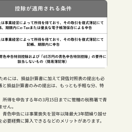
るためには、損益計算書に加えて貸借対照表の提出も必
帳と損益計算書のみの提出は、もっとも手軽な分、特
、所得を申告する年の
3
月
15
日までに管轄の税務署で青
ません。
、青色申告には事業喪失を翌年以降最大
3
年間繰り越せ
を必要経費に算入できるなどのメリットがあります。