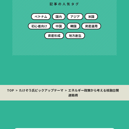
記事の人気タグ
ベトナム
国内
アジア
米国
初心者向け
中国
韓国
資産運用
資産形成
地方創生
TOP
たけぞう氏ピックアップテーマ
エネルギー政策から考える核融合関
連銘柄