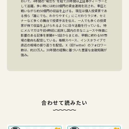
おいて、4年間の“場立ち”を経て20年間以上証券ディーラーと
して活躍。多い時には約10億円の資金運用を託され、重圧と
戦いながら約50億円の収益を上げる。 現在は個人投資家であ
る傍ら「誰にでも、わかりやすく」にこだわりラジオ、セミ
ナーなど多くの舞台で投資手法を伝え、一人でも多くの投資
家が株で収益を上げられるように日々活動を行っている。 特
にメルマガは午前4時前に起床し国内の主なニュースや株価に
影響のある記事を新聞4～5誌からまとめ、早朝に終わるNY市
場の動向も配信している。毎朝スペース、インスタライブで
直近の相場の振り返りを配信。 X（旧Twitter）のフォロワー
数は、約23万人。30年間の経験に基づいた豊富な金融知識が
強み。
合わせて読みたい