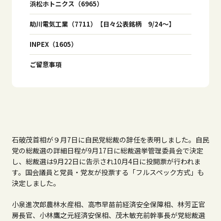
浜松ホトニクス（6965）
助川電気工業（7711）【日々公表銘柄 9/24～】
INPEX（1605）
ご留意事項
石破茂首相が９月7日に自民党総裁の辞任を表明しました。自民
党の総裁選の詳細日程が9月17日に総裁選挙管理委員会で決定
し、総裁選は9月22日に告示され10月4日に投開票が行われま
す。国会議員と党員・党友が投票する「フルスペック方式」も
決定しました。
小泉進次郎農林水産相、高市早苗前経済安全保障相、林芳正官
房長官、小林鷹之元経済安保相、茂木敏充前幹事長が党総裁選