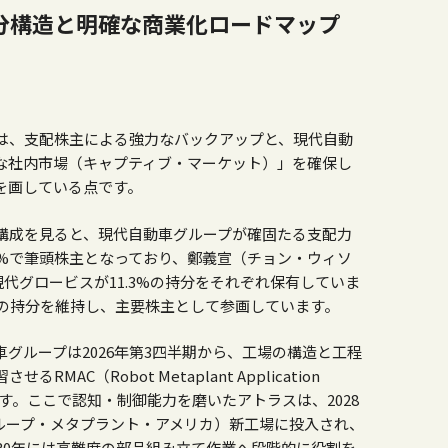
分構造と明確な商業化ロードマップ
は、支配株主による強力なバックアップと、現代自動
な社内市場（キャプティブ・マーケット）」を確保し
を画している点です。
構成を見ると、現代自動車グループが確固たる支配力
.5%で筆頭株主となっており、鄭義宣（チョン・ウィソ
現代グロービスが11.3%の持分をそれぞれ保有していま
%の持分を維持し、主要株主として参画しています。
グループは2026年第
3
四半期から、工場の構造と工程
させるRMAC（
Robot Metaplant Application
す。ここで認知・制御能力を磨いたアトラスは、2028
グループ・メタプラント・アメリカ）新工場に投入され、
30年には高難度の部品組み立て作業へ段階的に役割を