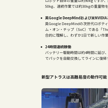
ロボット自体の重量は約
90kg
ですが、
50kg、連続作業では約
30kg
の重量物
英Google DeepMindおよび米NVID
英Google DeepMindの次世代ロボティ
ム・オン・チップ（
SoC
）である「T
合的に理解し、わずか1日で新しい作業
24時間連続稼働
バッテリー駆動時間は約4時間に延び
でパックを自動交換してラインに復帰
新型アトラスは高難易度の動作可能