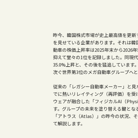
昨今、韓国株式市場が史上最高値を更新
を見せている企業があります。それは韓
動車の株価上昇率は
2025
年末から
2026
年
抑えて堂々の1位を記録しました。同現
35.0%上昇と、その後を猛追していま
次ぐ世界第3位のメガ自動車グループへ
従来の「レガシー自動車メーカー」と見
でに熱いリレイティング（再評価）を受
ウェアが融合した「フィジカルAI（
Physi
す。グループの未来を塗り替える鍵とな
「アトラス（
Atlas
）」の昨今の状況、そ
て解説します。