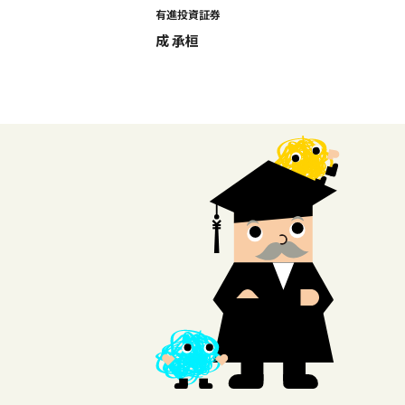
有進投資証券
成 承桓