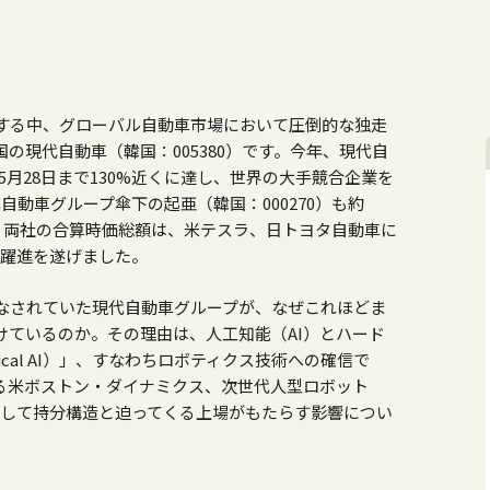
する中、グローバル自動車市場において圧倒的な独走
国の現代自動車（韓国：
005380
）です。今年、現代自
5
月
28
日まで130%近くに達し、世界の大手競合企業を
代自動車グループ傘下の起亜（韓国：
000270
）も約
す。両社の合算時価総額は、米テスラ、日トヨタ自動車に
と躍進を遂げました。
なされていた現代自動車グループが、なぜこれほどま
けているのか。その理由は、人工知能（AI）とハード
cal AI
）」、すなわちロボティクス技術への確信で
る米ボストン・ダイナミクス、次世代人型ロボット
して持分構造と迫ってくる上場がもたらす影響につい