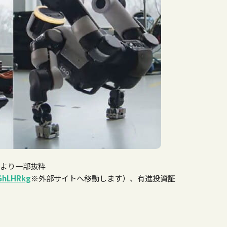
画より一部抜粋
fGhLHRkg
※外部サイトへ移動します
）、有進投資証