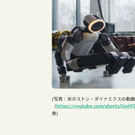
(写真：米ボストン・ダイナミクスの動
（
https://youtube.com/shorts/UoH
券
)