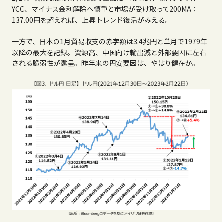
YCC
、マイナス金利解除へ慎重と市場が受け取って
200MA
：
137.00
円を超えれば、上昇トレンド復活がみえる。
一方で、日本の
1
月貿易収支の赤字額は
3.4
兆円と単月で
1979
年
以降の最大を記録。資源高、中国向け輸出減と外部要因に左右
される脆弱性が露呈。昨年来の円安要因は、やはり健在か。