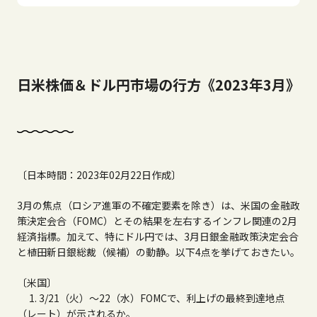
日米株価＆ドル円市場の行方《2023年3月》
〔日本時間：
2023
年
02
月
22
日作成〕
3
月の焦点（ロシア進軍の不確定要素を除き）は、米国の金融政
策決定会合（
FOMC
）とその結果を左右するインフレ関連の
2
月
経済指標。加えて、特にドル円では、
3
月日銀金融政策決定会合
と植田新日銀総裁（候補）の動静。以下
4
点を挙げておきたい。
〔米国〕
1. 3/
21
（火）～
22
（水）
FOMC
で、利上げの最終到達地点
（レート）が示されるか。