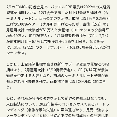
2/
1の
FOMC
の記者会見で、パウエル
FRB
議長は20
22
年の米経済
減速を指摘しつつ、
12
月会合で示した利上げ最終到達地点（タ
ーミナルレート）
5.25
％の変更を示唆。市場は
3
月会合
0.25
％利
上げの
5.00
％へターミナル引き下げとみたが、直後（
2/3
）の
1
月雇用統計で就業者が
51
万人と大幅増（コロナショック前月平
均約
19
万人、前月
26
万人）、
1
月消費者物価指数（
CPI
、
2/14
）
が前年同月比＋
6.4
％と市場予想＋
6.2
％を上回る、などを受
け、足元（
2/22
）のターミナルレート予想は
6
月会合
5.50
％がコ
ンセンサス。
しかし、上記経済指標の強さは新年のデータ変更の影響との指
摘はあり、
2
月雇用統計（
3/10
発表予定）、
CPI(3/14
同
)
が景気
過熱を否定する内容となり、市場のターミナルレート予想が再
修正される可能性を残す。両指標発表は
3
月の
FOMC
に間に合
う。
仮に、それらが経済の強さを示して前述の再修正はなくても、
米国経済について、20
22
年後半のコンセンサスであるハードラ
ンディング（急激な景気失速）の声は遠ざかり、足元で強まる
ノーランディング（金融引き締め下での経済成長）の見方は楽