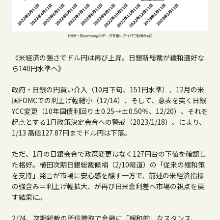
《米経済の強さでドル円は再び上昇。日銀新総裁が緩和選好な
ら
140
円水準へ》
政府・日銀の円買い介入（
10
月下旬、
151
円水準）、
12
月の米
国
FOMC
での利上げ幅縮小（
12/14
）、そして、意表を突く日銀
YCC
変更（
10
年国債利回り±
0.25
→±
0.50
％、
12/20
）、それを
起点とする
1
月政策決定会合への警戒（20
23/1/18
）、により、
1/
13
高値
127.87
円までドル円は下落。
ただ、
1
月の日銀会合で政策変更はなく
127
円台の下値を確認し
た格好。植田次期日銀総裁候補（
2/10
報道）の「従来の緩和策
を支持」発言が市場に安心感を醸す一方で、前述の米経済指標
の強含み＝利上げ幅拡大、が再び日米金利差へ市場の視点を戻
す結果に。
2/
24、
次期総裁の所信聴取で金融に「緩和的」なスタンス、