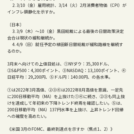
2. 3/
10
（金）雇用統計、3/
14
（火）
2
月消費者物価（
CPI
）が
インフレ鎮静化を示すか。
〔日本〕
3. 3/
9
（木）～
10
（金）黒田総裁による最後の日銀政策決定
会合は現状の緩和継続か。
4. 4/
9
（日）就任予定の植田新日銀総裁が緩和路線を継続す
るのか。
3
月末へ向けての上値目処は、
①NY
ダウ：
35,300
ドル、
②S&P500
：
4,300ポイント
、
③NASDAQ
：
13,100ポイント
、
④
日経平均：
29,200
円、
⑤
ドル円：
140.00
円、の各水準。
①
は20
22
年
3
月高値、②③④は20
22
年
8
月高値を意識、一足先
に
200
日移動平均（
MA
）を上抜けた①④に続き、②③も同上抜
けを達成して年初来の下降トレンド終焉を確認したい。
⑤
は、
200
日移動平均（
MA
）
137
円水準を上抜け、上昇トレンド回帰
への確度を高めたい。
《米国
3
月の
FOMC
、最終到達点を示すか（焦点
1
、
2
）》