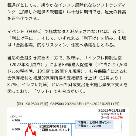
観過ぎとしても、緩やかなインフレ鎮静化ならソフトランディ
ング（加熱した経済の軟着陸）は十分に期待でき、足元の株高
を正当化できる。
イベント（
FOMC
）で極端なタカ派が示されなければ、近づく
「利上げ停止」、そして、いずれ来る「利下げ」を読み、市場
は「金融相場」的なリスクオン、株高へ躊躇なしとみる。
当局の金融引き締めの一方で、政府は、「インフレ抑制法案
（20
22
年
8
月成立）」による
EV
等購入促進策（
1
件当たり
7,500
ドルの税控除、
10
年間で
89
億ドル規模）、社会保障庁による社
会保障給付と補足的保障所得の支給額引き上げ（
12
月より＋
8.7
％、インフレ対策）といった財政支出を実施し景気下支えを
図っており、「ソフト」でも合点がいく。