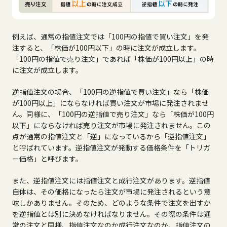
例えば、通常の指値注文では「
100
円の指値で買い注文」を発
注すると、「株価が
100
円以下」の時に注文が成立します。
「
100
円の指値で売り注文」であれば「株価が
100
円以上」の時
に注文が成立します。
逆指値注文の場合、「
100
円の逆指値で買い注文」なら「株価
が
100
円以上」にならなければ買い注文が市場に発注されませ
ん。同様に、「
100
円の逆指値で売り注文」なら「株価が
100
円
以下」にならなければ売り注文が市場に発注されません。この
点が通常の指値注文と「逆」になっているから「逆指値注文」
と呼ばれています。逆指値注文が発動する価格条件を「トリガ
ー価格」と呼びます。
また、逆指値注文には指値注文と成行注文があります。逆指値
自体は、その価格になったら注文が市場に発注されるという意
味しかありません。そのため、どのような条件で注文を出すか
を逆指値とは別に決めなければなりません。その際の条件は通
常の注文と同様、指値注文なのか成行注文なのか、指値注文の