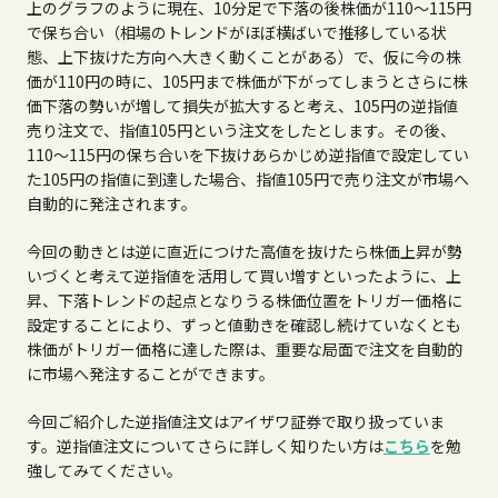
上のグラフのように現在、
10分
足で下落の後株価が
110
～
115
円
で保ち合い（相場のトレンドがほぼ横ばいで推移している状
態、上下抜けた方向へ大きく動くことがある）で、仮に今の株
価が
110
円の時に、
105
円まで株価が下がってしまうとさらに株
価下落の勢いが増して損失が拡大すると考え、
105
円の逆指値
売り注文で、指値
105
円という注文をしたとします。その後、
110
～
115
円の保ち合いを下抜けあらかじめ逆指値で設定してい
た
105
円の指値に到達した場合、指値
105
円で売り注文が市場へ
自動的に発注されます。
今回の動きとは逆に直近につけた高値を抜けたら株価上昇が勢
いづくと考えて逆指値を活用して買い増すといったように、上
昇、下落トレンドの起点となりうる株価位置をトリガー価格に
設定することにより、ずっと値動きを確認し続けていなくとも
株価がトリガー価格に達した際は、重要な局面で注文を自動的
に市場へ発注することができます。
今回ご紹介した逆指値注文はアイザワ証券で取り扱っていま
す。逆指値注文についてさらに詳しく知りたい方は
こちら
を勉
強してみてください。