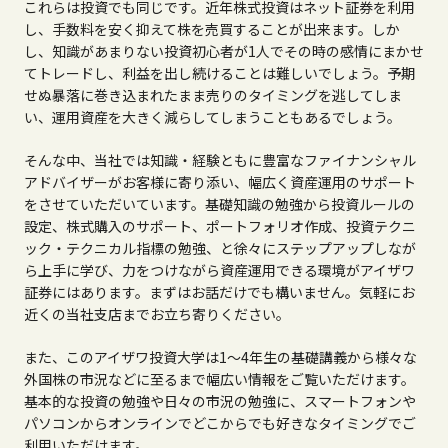
これらは投資でも同じです。近年株式投資はネット証券を利用
し、手数料を安く抑えて株を売買することが出来ます。しか
し、知識があまりない投資初心者が1人でその時の感情にまかせ
てトレードし、利益を出し続けることは難しいでしょう。予期
せぬ暴落に巻き込まれたまま売りのタイミングを逃してしま
い、運用資産を大きく減らしてしまうこともあるでしょう。
そんな中、当社では知識・経験ともに豊富なファイナンシャル
アドバイザーがお客様に寄り添い、幅広く資産運用のサポート
をさせていただいています。基礎知識の勉強から投資ルールの
設定、株式購入のサポート、ポートフォリオ作成、投資テクニ
ック・テクニカル指標の勉強、と徐々にステップアップしなが
ら上手に学び、力をつけながら資産運用できる環境がアイザワ
証券にはあります。まずはお話だけでも構いません。気軽にお
近くの当社支店までお立ち寄りください。
また、このアイザワ投資大学は
1
～
4
年生の基礎講義から様々な
外国株の市況などに至るまで幅広い情報をご覧いただけます。
基本的な投資の勉強や日々の市況の勉強に、スマートフォンや
パソコンからオンラインでどこからでも好きなタイミングでご
利用いただけます。