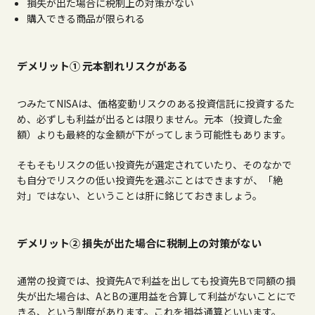
損失が出た場合に税制上の対策がない
購入できる商品が限られる
デメリット① 元本割れリスクがある
つみたて
NISA
は、価格変動リスクのある投資信託に投資するた
め、必ずしも利益が出るとは限りません。元本（投資した金
額）よりも最終的な金額が下がってしまう可能性もあります。
そもそもリスクの低い投資先が選定されていたり、そのなかで
も自分でリスクの低い投資先を選ぶことはできますが、「絶
対」ではない、ということは肝に銘じておきましょう。
デメリット② 損失が出た場合に税制上の対策がない
通常の投資では、投資先
A
で利益を出しても投資先
B
で同額の損
失が出た場合は、
A
と
B
の運用益を合算して利益がないことにで
きる、という制度があります。これを損益通算といいます。