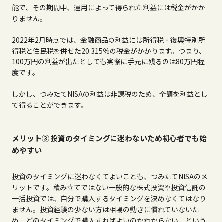
能で、その期間中、運用によって得られた利益には税金がかか
りません。
2022年
2
月時点では、金融商品の利益には所得税・復興特別所
得税と住民税を併せた
20.315
％の税金がかかります。つまり、
100
万円の利益が出たとしても実際に手元に残るのは
80
万円程
度です。
しかし、つみたて
NISA
の利益は非課税のため、全額を利益とし
て得ることができます。
メリット③ 投資のタイミングに迷わないため初心者でも始
めやすい
投資のタイミングに迷わなくてよいことも、つみたて
NISA
のメ
リットです。積み立てではない一般的な株式投資や投資信託の
一括投資では、自分で購入するタイミングを決めなくてはなり
ません。投資経験の少ない方は相場の動きに慣れていないた
め、どのタイミングで購入すればよいのかわからない、という