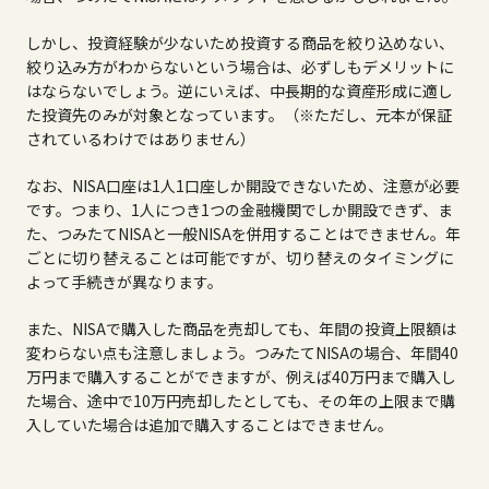
しかし、投資経験が少ないため投資する商品を絞り込めない、
絞り込み方がわからないという場合は、必ずしもデメリットに
はならないでしょう。逆にいえば、中長期的な資産形成に適し
た投資先のみが対象となっています。（※ただし、元本が保証
されているわけではありません）
なお、
NISA
口座は
1
人
1
口座しか開設できないため、注意が必要
です。つまり、
1
人につき
1
つの金融機関でしか開設できず、ま
た、つみたて
NISA
と一般
NISA
を併用することはできません。年
ごとに切り替えることは可能ですが、切り替えのタイミングに
よって手続きが異なります。
また、
NISA
で購入した商品を売却しても、年間の投資上限額は
変わらない点も注意しましょう。つみたて
NISA
の場合、年間
40
万円まで購入することができますが、例えば
40
万円まで購入し
た場合、途中で
10
万円売却したとしても、その年の上限まで購
入していた場合は追加で購入することはできません。