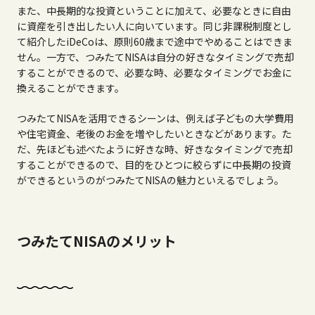
また、中長期的な投資ということに加えて、必要なときに自由
に資産を引き出したい人に向いています。同じ非課税制度とし
て紹介した
iDeCo
は、原則
60
歳まで途中でやめることはできま
せん。一方で、つみたて
NISA
は自分の好きなタイミングで売却
することができるので、必要な時、必要なタイミングでお金に
換えることができます。
つみたて
NISA
を活用できるシーンは、例えば子どもの大学費用
や住宅資金、老後のお金を増やしたいときなどがあります。た
だ、先ほども述べたように好きな時、好きなタイミングで売却
することができるので、目的をひとつに絞らずに中長期の投資
ができるというのがつみたて
NISA
の魅力といえるでしょう。
つみたてNISAのメリット