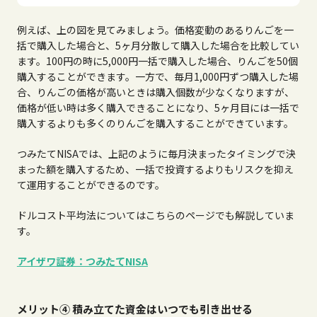
例えば、上の図を見てみましょう。価格変動のあるりんごを一
括で購入した場合と、
5
ヶ月分散して購入した場合を比較してい
ます。
100
円の時に
5,000
円一括で購入した場合、りんごを
50
個
購入することができます。一方で、毎月
1,000
円ずつ購入した場
合、りんごの価格が高いときは購入個数が少なくなりますが、
価格が低い時は多く購入できることになり、
5
ヶ月目には一括で
購入するよりも多くのりんごを購入することができています。
つみたて
NISA
では、上記のように毎月決まったタイミングで決
まった額を購入するため、一括で投資するよりもリスクを抑え
て運用することができるのです。
ドルコスト平均法についてはこちらのページでも解説していま
す。
アイザワ証券：つみたて
NISA
メリット④ 積み立てた資金はいつでも引き出せる