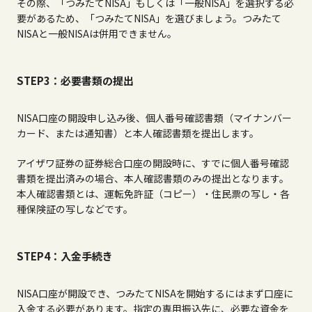
その際、「つみたて
NISA
」もしくは「一般
NISA
」を選択する必
要があるため、「つみたて
NISA
」を選びましょう。つみたて
NISA
と一般
NISA
は併用できません。
STEP3：必要書類の提出
NISA口座の開設申し込み後、個人番号確認書類（マイナンバー
カード、または通知書）と本人確認書類を提出します。
アイザワ証券の証券総合口座の開設時に、すでに個人番号確認
書類を提出済みの場合、本人確認書類のみの提出となります。
本人確認書類とは、運転免許証（コピー）・住民票の写し・各
種保険証の写しなどです。
STEP4：入金手続き
NISA口座が開設でき、つみたて
NISA
を開始するにはまず口座に
入金する必要があります。指定の専用振込先に、必要な資金を