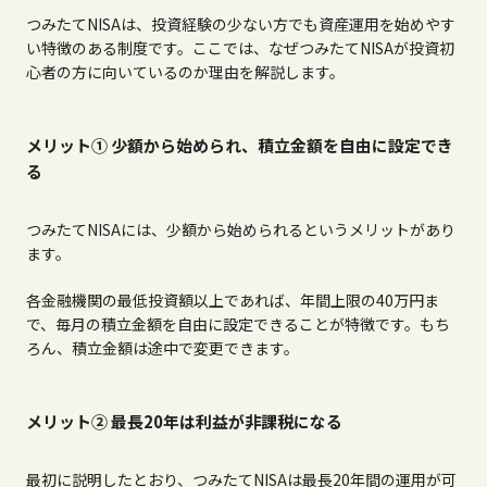
つみたて
NISA
は、投資経験の少ない方でも資産運用を始めやす
い特徴のある制度です。ここでは、なぜつみたて
NISA
が投資初
心者の方に向いているのか理由を解説します。
メリット① 少額から始められ、積立金額を自由に設定でき
る
つみたて
NISA
には、少額から始められるというメリットがあり
ます。
各金融機関の最低投資額以上であれば、年間上限の
40
万円ま
で、毎月の積立金額を自由に設定できることが特徴です。もち
ろん、積立金額は途中で変更できます。
メリット② 最長20年は利益が非課税になる
最初に説明したとおり、つみたて
NISA
は最長
20
年間の運用が可