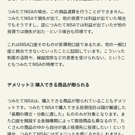
つみたて
NISA
の場合、この損益通算を行うことができません。
つみたて
NISA
で損失が出て、他の投資では利益が出ていた場合
でもそうですし、逆につみたて
NISA
では利益が出ていたが他の
投資では損失が出た…という場合も同様です。
これは
NISA
口座そのものが非課税口座であるため、他の一般口
座と統合できないといったことに起因しています。こういった
制度の活用や、繰越控除などの恩恵を受けられない、というこ
ともつみたて
NISA
の特徴です。
デメリット③ 購入できる商品が限られる
つみたて
NISA
は、購入できる商品が限られていることもデメリ
ットです。つみたて
NISA
で購入できる投資信託は国が厳選した
「長期の積立・分散に適した」もののみが対象となります。ま
た口座を開設する金融機関によって取扱商品も異なるので、た
くさんの商品の中から自分が選ぶ投資先に投資したい！という
場合、つみたて
NISA
にはデメリットを感じるかもしれません。