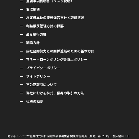
重要事項説明書（リスク説明）
倫理綱領
お客様本位の業務運営方針と取組状況
利益相反管理方針の概要
最良執行方針
勧誘方針
反社会的勢力との関係遮断のための基本方針
マネー・ローンダリング等防止ポリシー
プライバシーポリシー
サイトポリシー
不公正取引について
当社における株式、債券の取引の方法
租税の概要
商号等：アイザワ証券株式会社 金融商品取引業者 関東財務局長（金商）第3283号 加入協会：日