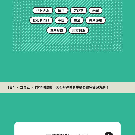
ベトナム
国内
アジア
米国
初心者向け
中国
韓国
資産運用
資産形成
地方創生
TOP
コラム
FP特別講義 お金が貯まる夫婦の家計管理方法！