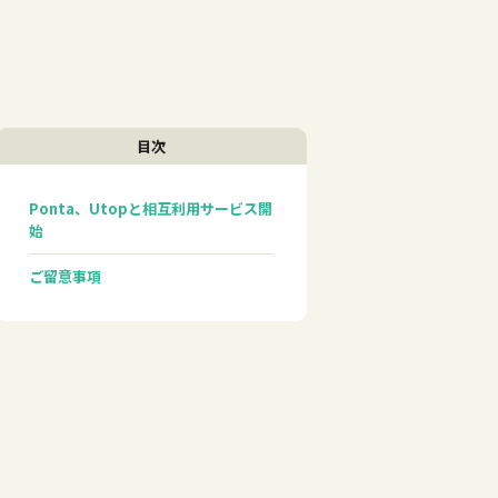
目次
Ponta、Utopと相互利用サービス開
始
ご留意事項