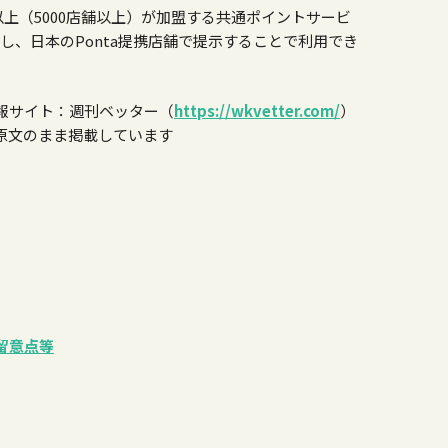
ド以上（5000店舗以上）が加盟する共通ポイントサービ
表示し、日本のPonta提携店舗で提示することで利用でき
報サイト：週刊ベッター（
https://wkvetter.com/
）
原文のまま掲載しています
留意点等