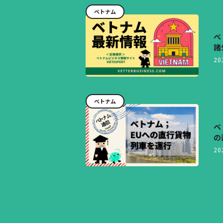
ベトナム
ベ
諸
20
ベトナム
ベ
の
20