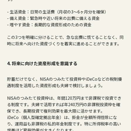
- 生活資金：日常の生活費（月収の
3
〜
6
ヶ月分を確保）
- 備え資金：緊急時や近い将来の出費に備える資金
- 増やす資金：長期的な資産形成のための資金
この
3
つを明確に分けることで、急な出費に慌てることなく、同
時に将来へ向けた資産づくりを着実に進めることができます。
4. 将来に向けた資産形成を意識する
貯蓄だけでなく、NISAのつみたて投資枠や
iDeCo
などの税制優
遇制度を活用した資産形成も夫婦で検討しましょう。
NISAのつみたて投資枠は、年間
120
万円まで非課税で投資でき
る制度です。夫婦で活用すれば年
240
万円の非課税投資枠を確
保でき、長期投資で複利効果を最大限に活かせます。
iDeCo（個人型確定拠出年金）は、掛金が全額所得控除にな
り、運用益も非課税の私的年金制度です。特に所得税率の高い
世帯ほど節税効果が大きくなります。