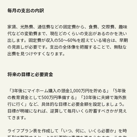
毎月の支出の内訳
家賃、光熱費、通信費などの固定費から、食費、交際費、趣味
代などの変動費まで、現在どのくらいの支出があるのかを洗い
出します。固定費が収入の
50
〜
60%
を超えている場合は、早期
の見直しが必要です。支出の全体像を把握することで、無駄な
出費を見つけやすくなります。
将来の目標と必要資金
「
3
年後にマイホーム購入の頭金
1,000
万円を貯める」「
5
年後
の教育資金として
500
万円準備する」「
10
年後に夫婦で海外旅
行に行く」など、具体的な目標と必要金額を設定しましょう。
目標が明確になれば、逆算して毎月いくら貯蓄すべきかが見え
てきます。
ライフプラン表を作成して「いつ、何に、いくら必要か」を時