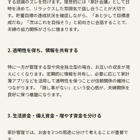
する認識のズレを防げます。理想的には「家計会議」として日
時を決めて、リラックスした雰囲気で話し合うことが大切で
す。貯蓄目標の達成状況を確認しながら、「あと少しで目標達
成だね」「次はこれを目指そう」と前向きに会話することで、
夫婦の協力関係がさらに強まります。
2. 透明性を保ち、情報を共有する
特に一方が管理する型や完全独立型の場合、お互いの収支が見
えにくくなります。定期的に情報を共有し、必要に応じて家計
簿アプリなどを活用して透明性を保つことが信頼関係の維持に
つながります。「隠し事がない」という安心感が、夫婦関係を
良好に保つ基盤になります。
3. 生活資金・備え資金・増やす資金を分ける
家計管理では、お金を
3
つの用途に分けて考えることが重要で
す。