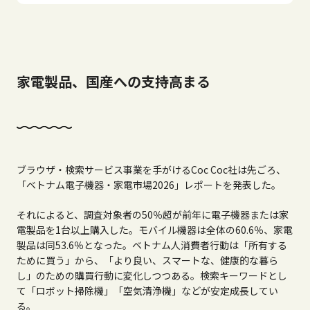
家電製品、国産への支持高まる
ブラウザ・検索サービス事業を手がける
Coc Coc
社は先ごろ、
「ベトナム電子機器・家電市場
2026
」レポートを発表した。
それによると、調査対象者の
50
％超が前年に電子機器または家
電製品を
1
台以上購入した。モバイル機器は全体の
60.6
％、家電
製品は同
53.6
％となった。ベトナム人消費者行動は「所有する
ために買う」から、「より良い、スマートな、健康的な暮ら
し」のための購買行動に変化しつつある。検索キーワードとし
て「ロボット掃除機」「空気清浄機」などが安定成長してい
る。