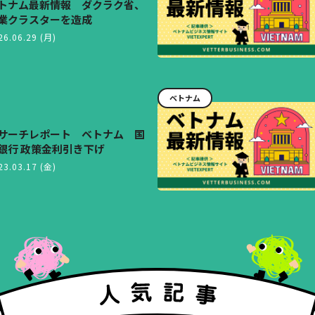
トナム最新情報 ダクラク省、
業クラスターを造成
26.06.29 (月)
ベトナム
サーチレポート ベトナム 国
銀行 政策金利引き下げ
23.03.17 (金)