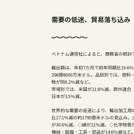
需要の低迷、貿易落ち込み
ベトナム通信社によると、商務省の統計
輸出額は、年初7カ月で前年同期比10.6％減
296億8000万米ドル。
品目別では、燃料・
物が同0.2％減など。
市場別では、米国が21.8％減、欧州連合（E
日本が3.5％減。
世界的な需要の低迷により、輸出加工用
比17.1％減の約1795億米ドルの見込み。
が30.6％減、◇綿が21％減、◇化学物質が
機械・設備・工具・部品が14.6％減など