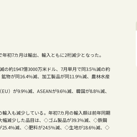
で年初7カ月は輸出、輸入ともに2桁減少となった。
の約1947億3000万米ドル、7月単月で同3.5％減の約
鉱物が同16.4％減、加工製品が同11.9％減、農林水産
U）が9.9％減、ASEANが9.6％減、韓国が8.8％減、
の輸入も減少している。年初7カ月の輸入額は前年同期
大幅減少した品目は、◇ゴム製品が39.3％減、◇鉄鋼
25.4％減、◇肥料が24.5％減、◇生地が18.6％減、◇
。