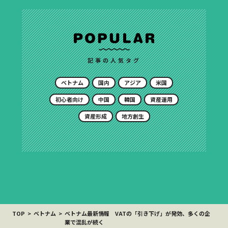
記事の人気タグ
ベトナム
国内
アジア
米国
初心者向け
中国
韓国
資産運用
資産形成
地方創生
TOP
ベトナム
ベトナム最新情報 VATの「引き下げ」が発効、多くの企
業で混乱が続く