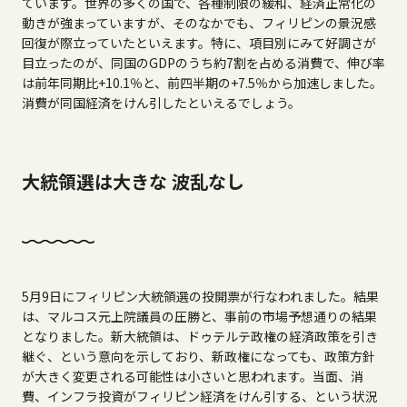
ています。世界の多くの国で、各種制限の緩和、経済正常化の
動きが強まっていますが、そのなかでも、フィリピンの景況感
回復が際立っていたといえます。特に、項目別にみて好調さが
目立ったのが、同国のGDPのうち約7割を占める消費で、伸び率
は前年同期比+10.1％と、前四半期の+7.5％から加速しました。
消費が同国経済をけん引したといえるでしょう。
大統領選は大きな 波乱なし
5月9日にフィリピン大統領選の投開票が行なわれました。結果
は、マルコス元上院議員の圧勝と、事前の市場予想通りの結果
となりました。新大統領は、ドゥテルテ政権の経済政策を引き
継ぐ、という意向を示しており、新政権になっても、政策方針
が大きく変更される可能性は小さいと思われます。当面、消
費、インフラ投資がフィリピン経済をけん引する、という状況