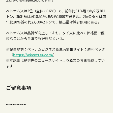
ベトナム米は3位（全体の16％）で、前年比31％増の約2万281
トン、輸出額は同18.51％増の約1000万米ドル。2位のタイは前
年比20％減の約2万3042トンで、輸出量は減少傾向にある。
ベトナム米は品質が向上しており、タイ米に比べて価格面で優
位なことから台湾でも好評だという。
※記事提供：ベトナムビジネス＆生活情報サイト：週刊ベッタ
ー（
https://wkvetter.com/
）
※本記事は提供先のニュースサイトより原文のまま掲載してい
ます
ご留意事項