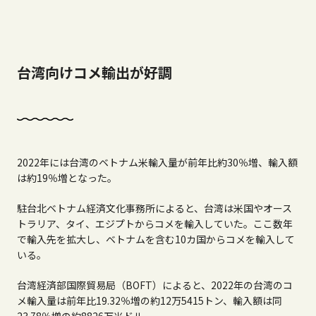
台湾向けコメ輸出が好調
2022年には台湾のベトナム米輸入量が前年比約30％増、輸入額
は約19％増となった。
駐台北ベトナム経済文化事務所によると、台湾は米国やオース
トラリア、タイ、エジプトからコメを輸入していた。ここ数年
で輸入先を拡大し、ベトナムを含む10カ国からコメを輸入して
いる。
台湾経済部国際貿易局（BOFT）によると、2022年の台湾のコ
メ輸入量は前年比19.32％増の約12万5415トン、輸入額は同
23.78％増の約8826万米ドル 。