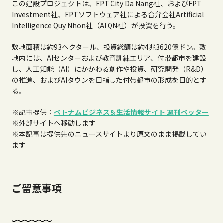
この建設プロジェクトは、
FPT City Da Nang
社、および
FPT
Investment
社、
FPT
ソフトウェア社による合弁会社
Artificial
Intelligence Quy Nhon
社（
AI QN
社）が投資を行う。
敷地面積は約
93
ヘクタール、投資総額は約
4
兆
3620
億ドン。敷
地内には、
AI
センターおよび教育訓練エリア、付帯都市を建設
し、人工知能（
AI
）にかかわる創作や投資、研究開発（
R&D
）
の推進、および
AI
タウンを目指した付帯都市の形成を目的とす
る。
※記事提供：
ベトナムビジネス＆生活情報サイト 週刊ベッター
※外部サイトへ移動します
※本記事は提供先のニュースサイトより原文のまま掲載してい
ます
ご留意事項