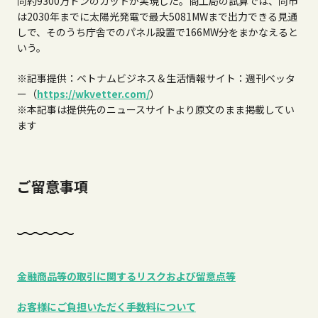
同約9300万ドンのカットが実現した。
商工局の試算では、同市
は2030年までに太陽光発電で最大5081MWまで出力できる見通
しで、そのうち庁舎でのパネル設置で166MW分をまかなえると
いう。
※記事提供：ベトナムビジネス＆生活情報サイト：週刊ベッタ
ー（
https://wkvetter.com/
）
※本記事は提供先のニュースサイトより原文のまま掲載してい
ます
ご留意事項
金融商品等の取引に関するリスクおよび留意点等
お客様にご負担いただく手数料について