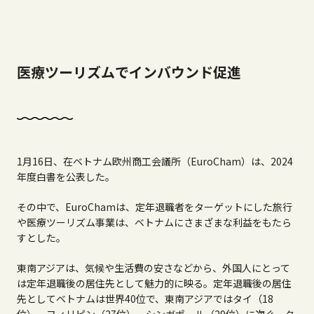
医療ツーリズムでインバウンド促進
1月
16
日、在ベトナム欧州商工会議所（
EuroCham
）は、
2024
年度白書を公表した。
その中で、
EuroCham
は、定年退職者をターゲットにした旅行
や医療ツーリズム事業は、ベトナムにさまざまな利益をもたら
すとした。
東南アジアは、気候や生活費の安さなどから、外国人にとって
は定年退職後の居住先として魅力的に映る。定年退職後の居住
先としてベトナムは世界
40
位で、東南アジアではタイ（
18
位）、フィリピン（
27
位）、シンガポール（
29
位）に次ぐ。タ