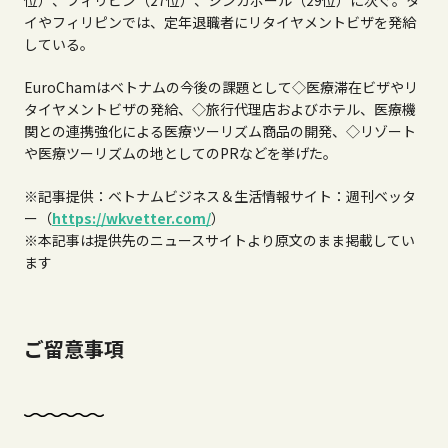
イやフィリピンでは、定年退職者にリタイヤメントビザを発給
している。
EuroCham
はベトナムの今後の課題として
◇
医療滞在ビザやリ
タイヤメントビザの発給、
◇
旅行代理店およびホテル、医療機
関との連携強化による医療ツーリズム商品の開発、
◇
リゾート
や医療ツーリズムの地としての
PR
などを挙げた。
※記事提供：ベトナムビジネス＆生活情報サイト：週刊ベッタ
ー（
https://wkvetter.com/
）
※本記事は提供先のニュースサイトより原文のまま掲載してい
ます
ご留意事項