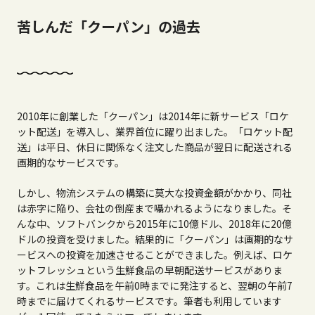
苦しんだ「クーパン」の過去
2010
年に創業した「クーパン」は
2014
年に新サービス「ロケ
ット配送」を導入し、業界首位に躍り出ました。「ロケット配
送」は平日、休日に関係なく注文した商品が翌日に配送される
画期的なサービスです。
しかし、物流システムの構築に莫大な投資金額がかかり、同社
は赤字に陥り、会社の倒産まで囁かれるようになりました。そ
んな中、ソフトバンクから
2015
年に
10
億ドル、
2018
年に
20
億
ドルの投資を受けました。結果的に「クーパン」は画期的なサ
ービスへの投資を加速させることができました。例えば、ロケ
ットフレッシュという生鮮食品の早朝配送サービスがありま
す。これは生鮮食品を午前
0
時までに発注すると、翌朝の午前
7
時までに届けてくれるサービスです。筆者も利用しています