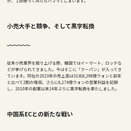
が、１回使ってみたらハマってしまいます。
小売大手と競争、そして黒字転換
従来小売業界を取り上げる際、韓国ではイーマート、ロッテな
どが挙げられてきました。今はそこに「クーパン」が入ってき
ています。同社の
2023
年の売上高は
31
兆
8,298
億ウォンと前年
と比べて
2
割の増収。さらに
6,174
億ウォンの営業利益を記録
し、
2010
年の創業以来
14
年ぶりに黒字転換を果たしました。
中国系ECとの新たな戦い