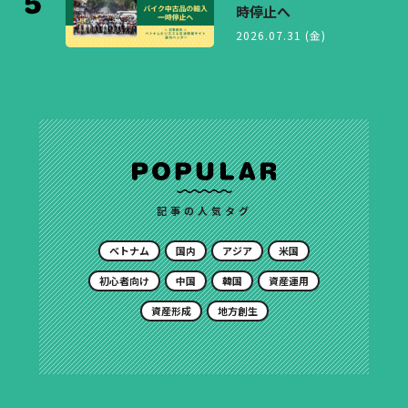
時停止へ
2026.07.31 (金)
記事の人気タグ
ベトナム
国内
アジア
米国
初心者向け
中国
韓国
資産運用
資産形成
地方創生