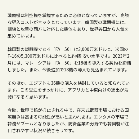
戦闘機は制空権を掌握するために必須となっていますが、高額
な導入コストがネックとなっています。韓国製の戦闘機には、
訓練と攻撃の両方に対応した機体もあり、世界各国から人気を
集めています。
韓国製の戦闘機である「
FA
‐
50
」は
3,000
万米ドルと、米国の
F-16
の
5,300
万米ドルに比べると約
4
割安い水準です。
2023
年
2
月には、マレーシアは「
FA
‐
50
」を
18
機の導入する契約を締結
しました。また、今後追加で
18
機の導入も見込まれています。
そのほか、エジプトも
36
機の購入を検討していると知られてい
ます。この受注をきっかけに、アフリカと中東向けの進出が活
発になると思います。
今後、世界で核が抑止される中で、在来式武器市場における国
際競争は高まる可能性が高いと思われます。エンタメの市場で
韓流がブームとなりましたが、防衛産業の分野でも韓国製が注
目されやすい状況が続きそうです。