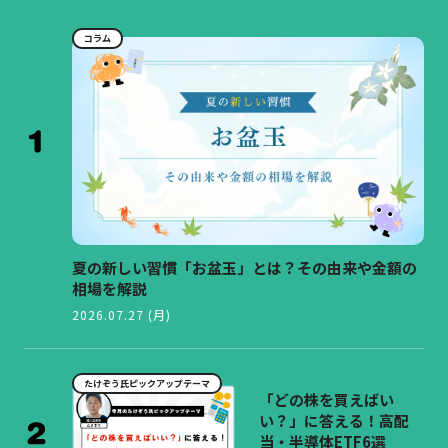
コラム
夏の新しい習慣「お盆玉」とは？その由来や金額の
相場を解説
2026.07.27 (月)
たけぞう氏ピックアップテーマ
「どの株を買えばい
い？」に答える！高配
当・半導体ETF6選