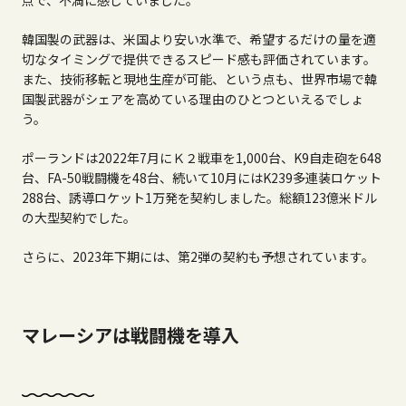
点で、不満に感じていました。
韓国製の武器は、米国より安い水準で、希望するだけの量を適
切なタイミングで提供できるスピード感も評価されています。
また、技術移転と現地生産が可能、という点も、世界市場で韓
国製武器がシェアを高めている理由のひとつといえるでしょ
う。
ポーランドは
2022
年
7
月にＫ２戦車を
1,000
台、
K9
自走砲を
648
台、
FA-50
戦闘機を
48
台、続いて
10
月には
K239
多連装ロケット
288
台、誘導ロケット
1
万発を契約しました。総額
123
億米ドル
の大型契約でした。
さらに、
2023
年下期には、第
2
弾の契約も予想されています。
マレーシアは戦闘機を導入