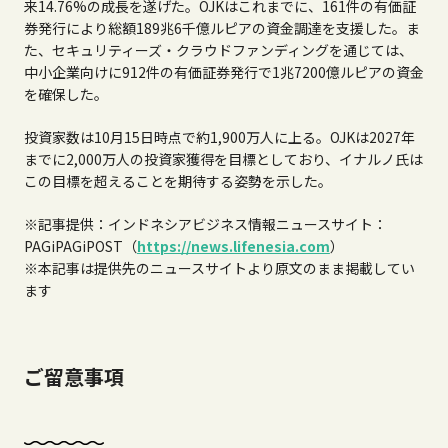
来14.76%の成長を遂げた。OJKはこれまでに、161件の有価証
券発行により総額189兆6千億ルピアの資金調達を支援した。ま
た、セキュリティーズ・クラウドファンディングを通じては、
中小企業向けに912件の有価証券発行で1兆7200億ルピアの資金
を確保した。
投資家数は10月15日時点で約1,900万人に上る。OJKは2027年
までに2,000万人の投資家獲得を目標としており、イナルノ氏は
この目標を超えることを期待する姿勢を示した。
※記事提供：インドネシアビジネス情報ニュースサイト：
PAGiPAGiPOST（
https://news.lifenesia.com
）
※本記事は提供先のニュースサイトより原文のまま掲載してい
ます
ご留意事項