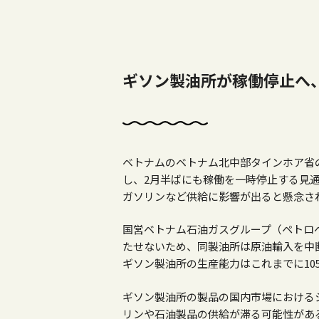
ギソン製油所が稼働停止へ
ベトナムのベトナム北中部タインホア省
し、
2
月半ばにも稼働を一時停止する見
ガソリンなど供給に影響が出ると懸念さ
国営ベトナム石油ガスグループ（ペトロ
たせないため、同製油所は原油輸入を中
ギソン製油所の生産能力はこれまでに
10
ギソン製油所の製品の国内市場における
リンや石油製品の供給が滞る可能性があ