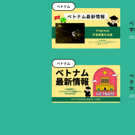
ベトナム
ベ
宇
20
ベトナム
ベ
ク
大
20