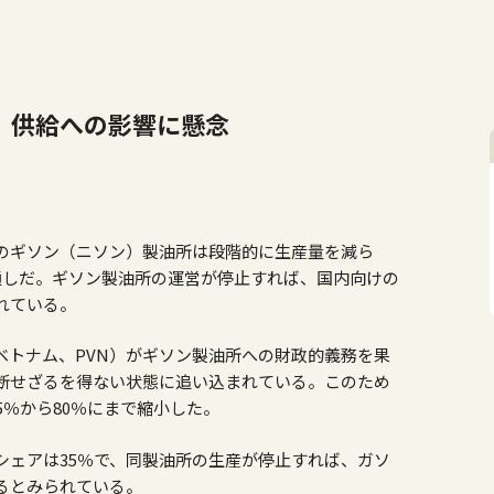
、供給への影響に懸念
のギソン（ニソン）製油所は段階的に生産量を減ら
通しだ。ギソン製油所の運営が停止すれば、国内向けの
れている。
ベトナム、
PVN
）がギソン製油所への財政的義務を果
断せざるを得ない状態に追い込まれている。このため
5
％から
80
％にまで縮小した。
シェアは
35
％で、同製油所の生産が停止すれば、ガソ
るとみられている。