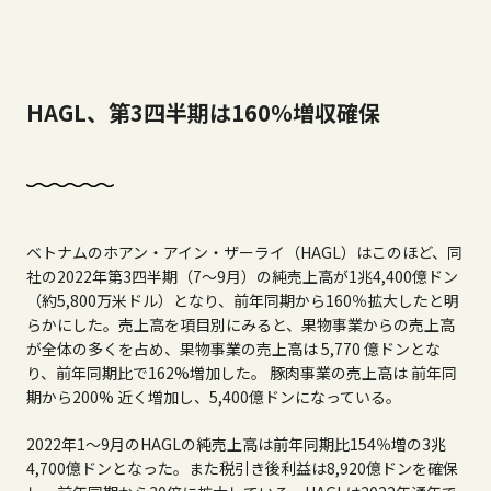
HAGL、第3四半期は160％増収確保
ベトナムのホアン・アイン・ザーライ（
HAGL
）はこのほど、同
社の
2022
年第
3
四半期（
7
～
9
月）の純売上高が
1
兆
4,400
億ドン
（約
5,800
万米ドル）となり、前年同期から
160
％拡大したと明
らかにした。売上高を項目別にみると、果物事業からの売上高
が全体の多くを占め、果物事業の売上高は
5,770
億ドンとな
り、前年同期比で
162%
増加した。 豚肉事業の売上高は 前年同
期から
200%
近く増加し、
5,400
億ドンになっている。
2022
年
1
～
9
月の
HAGL
の純売上高は前年同期比
154
％増の
3
兆
4,700
億ドンとなった。また税引き後利益は
8,920
億ドンを確保