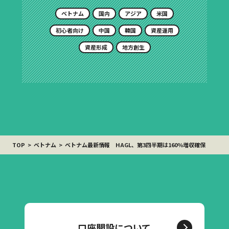
ベトナム
国内
アジア
米国
初心者向け
中国
韓国
資産運用
資産形成
地方創生
TOP
ベトナム
ベトナム最新情報 HAGL、第3四半期は160％増収確保
口座開設について