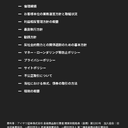
倫理綱領
お客様本位の業務運営方針と取組状況
利益相反管理方針の概要
最良執行方針
勧誘方針
反社会的勢力との関係遮断のための基本方針
マネー・ローンダリング等防止ポリシー
プライバシーポリシー
サイトポリシー
不公正取引について
当社における株式、債券の取引の方法
租税の概要
商号等：アイザワ証券株式会社 金融商品取引業者 関東財務局長（金商）第3283号 加入協会：日
本証券業協会、一般社団法人 資産運用業協会、一般社団法人 第二種金融商品取引業協会