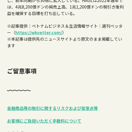
し、前年同期から
30
倍に拡大している。
HAGL
は
2022
年通年で
は、
4
兆
8,200
億ドンの純売上高、
1
兆
1,200
億ドンの税引き後利
益を確保する目標を打ち出している。
※記事提供：ベトナムビジネス＆生活情報サイト：週刊ベッタ
ー（
https://wkvetter.com/
）
※本記事は提供先のニュースサイトより原文のまま掲載してい
ます
ご留意事項
金融商品等の取引に関するリスクおよび留意点等
お客様にご負担いただく手数料について