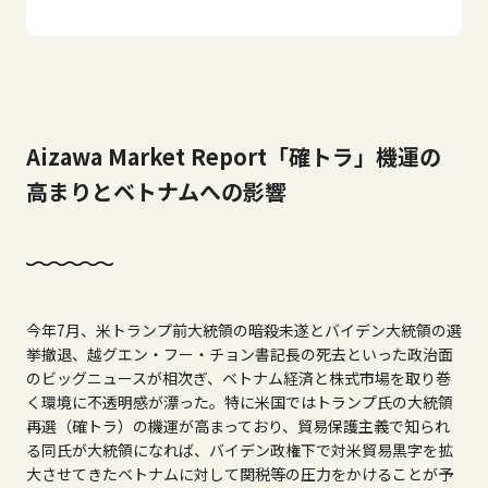
Aizawa Market Report「確トラ」機運の
高まりとベトナムへの影響
今年
7
月、米トランプ前大統領の暗殺未遂とバイデン大統領の選
挙撤退、越グエン・フー・チョン書記長の死去といった政治面
のビッグニュースが相次ぎ、ベトナム経済と株式市場を取り巻
く環境に不透明感が漂った。特に米国ではトランプ氏の大統領
再選（確トラ）の機運が高まっており、貿易保護主義で知られ
る同氏が大統領になれば、バイデン政権下で対米貿易黒字を拡
大させてきたベトナムに対して関税等の圧力をかけることが予