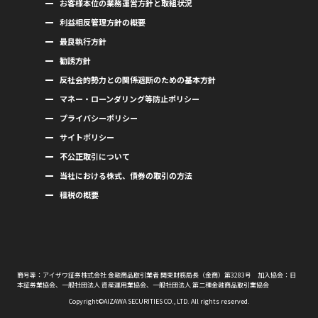
お客様本位の業務運営方針と取組状況
利益相反管理方針の概要
最良執行方針
勧誘方針
反社会的勢力との関係遮断のための基本方針
マネー・ローンダリング等防止ポリシー
プライバシーポリシー
サイトポリシー
不公正取引について
当社における株式、債券の取引の方法
租税の概要
商号等：アイザワ証券株式会社 金融商品取引業者 関東財務局長（金商）第3283号 加入協会：日
本証券業協会、一般社団法人 資産運用業協会、一般社団法人 第二種金融商品取引業協会
Copyright©AIZAWA SECURITIES CO., LTD. All rights reserved.