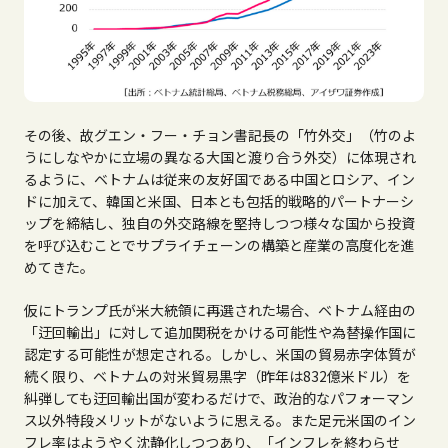
その後、故グエン・フー・チョン書記長の「竹外交」（竹のよ
うにしなやかに立場の異なる大国と渡り合う外交）に体現され
るように、ベトナムは従来の友好国である中国とロシア、イン
ドに加えて、韓国と米国、日本とも包括的戦略的パートナーシ
ップを締結し、独自の外交路線を堅持しつつ様々な国から投資
を呼び込むことでサプライチェーンの構築と産業の高度化を進
めてきた。
仮にトランプ氏が米大統領に再選された場合、ベトナム経由の
「迂回輸出」に対して追加関税をかける可能性や為替操作国に
認定する可能性が想定される。しかし、米国の貿易赤字体質が
続く限り、ベトナムの対米貿易黒字（昨年は
832
億米ドル）を
糾弾しても迂回輸出国が変わるだけで、政治的なパフォーマン
ス以外特段メリットがないように思える。また足元米国のイン
フレ率はようやく沈静化しつつあり、「インフレを終わらせ