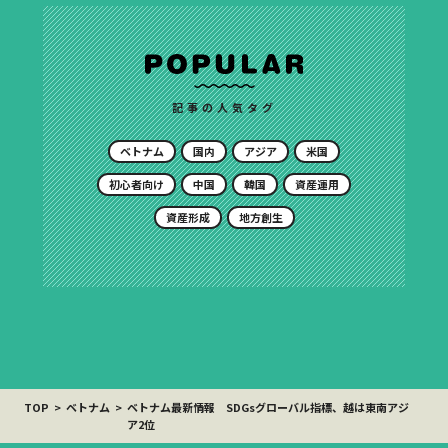
記事の人気タグ
ベトナム
国内
アジア
米国
初心者向け
中国
韓国
資産運用
資産形成
地方創生
TOP
ベトナム
ベトナム最新情報 SDGsグローバル指標、越は東南アジ
ア2位