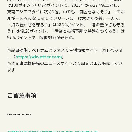
は
100
ポイント中
73.4
ポイントで、
2015
年から
27.4
％上昇し、
東南アジアでタイに次ぐ
2
位。中でも「貧困をなくそう」「エネ
ルギーをみんなに そしてクリーンに」は大きく改善。一方で、
「海の豊かさを守ろう」は
48.24
ポイント、「陸の豊かさも守ろ
う」は
49.26
ポイント、「産業と技術革新の基盤をつくろう」は
57.5
ポイントで、改善努力が必要だ。
※記事提供：ベトナムビジネス＆生活情報サイト：週刊ベッタ
ー（
https://wkvetter.com/
）
※本記事は提供先のニュースサイトより原文のまま掲載してい
ます
ご留意事項