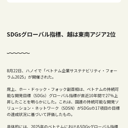
SDGsグローバル指標、越は東南アジア2位
8月
22
日、ハノイで「ベトナム企業サステナビリティ・フォー
ラム
2025
」が開催された。
席上、ホー・ドゥック・フォック副首相は、ベトナムの持続可
能な開発目標（
SDGs
）グローバル指標が直近
10
年間で
27
％上
昇したことを明らかにした。これは、国連の持続可能な開発ソ
リューション・ネットワーク（
SDSN
）が
SDGs
の
17
項目の目標
の達成状況に基づいて評価したもの。
具体的には、
2025
年のベトナムにおける
SDGs
グローバル指標