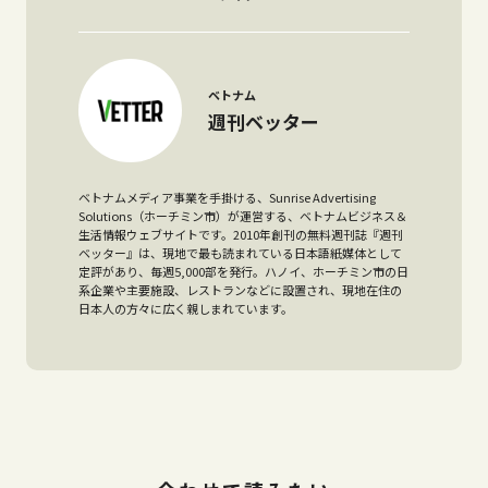
ベトナム
週刊ベッター
ベトナムメディア事業を手掛ける、Sunrise Advertising
Solutions（ホーチミン市）が運営する、ベトナムビジネス＆
生活情報ウェブサイトです。2010年創刊の無料週刊誌『週刊
ベッター』は、現地で最も読まれている日本語紙媒体として
定評があり、毎週5,000部を発行。ハノイ、ホーチミン市の日
系企業や主要施設、レストランなどに設置され、現地在住の
日本人の方々に広く親しまれています。