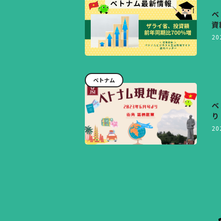
ベ
資
20
ベトナム
ベ
り
20