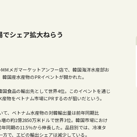
場でシェア拡大ねらう
のMMメガマーケットアンフー店で、韓国海洋水産部お
、韓国産水産物のPRイベントが開かれた。
韓国食品の輸出先として世界4位。このイベントを通じ
水産物をベトナム市場にPRするのが狙いだという。
おいて、ベトナム水産物の対韓輸出量は前年同期比
.7％増の約1億2850万米ドルで世界3位。韓国市場におけ
前年同期の11.5％から伸長した。品目別では、冷凍タ
一方で、エビの輸出シェアは減少している。