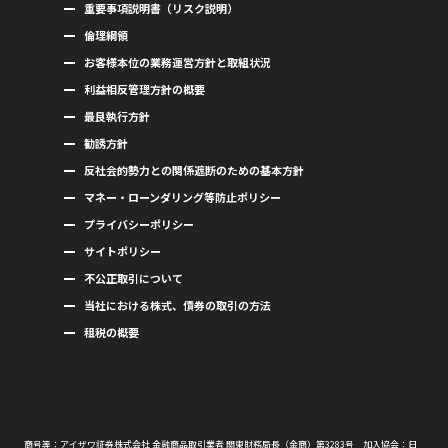
重要事項説明書（リスク説明）
倫理綱領
お客様本位の業務運営方針と取組状況
利益相反管理方針の概要
最良執行方針
勧誘方針
反社会的勢力との関係遮断のための基本方針
マネー・ローンダリング等防止ポリシー
プライバシーポリシー
サイトポリシー
不公正取引について
当社における株式、債券の取引の方法
租税の概要
商号等：アイザワ証券株式会社 金融商品取引業者 関東財務局長（金商）第3283号 加入協会：日