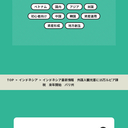
ベトナム
国内
アジア
米国
初心者向け
中国
韓国
資産運用
資産形成
地方創生
TOP
インドネシア
インドネシア最新情報 外国人観光客に15万ルピア課
税 来年開始 バリ州