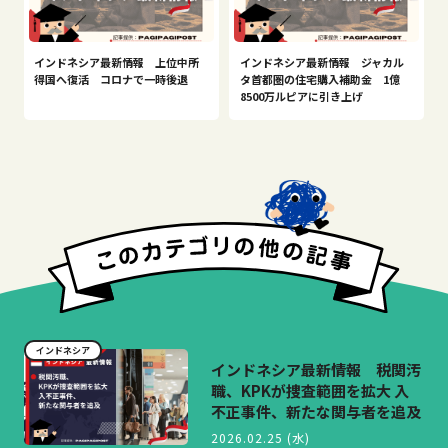
インドネシア最新情報 上位中所
インドネシア最新情報 ジャカル
得国へ復活 コロナで一時後退
タ首都圏の住宅購入補助金 1億
8500万ルピアに引き上げ
インドネシア
インドネシア最新情報 税関汚
職、KPKが捜査範囲を拡大 入
不正事件、新たな関与者を追及
2026.02.25 (水)