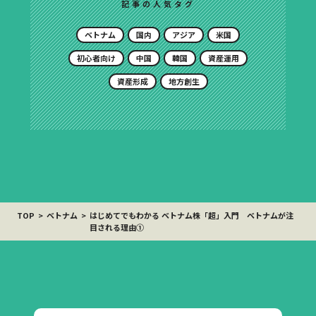
記事の人気タグ
ベトナム
国内
アジア
米国
初心者向け
中国
韓国
資産運用
資産形成
地方創生
TOP
ベトナム
はじめてでもわかる ベトナム株「超」入門 ベトナムが注
目される理由①