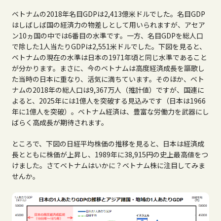
ベトナムの2018年名目GDPは2,413億米ドルでした。名目GDP
はしばしば国の経済力の物差しとして用いられますが、アセア
ン10ヵ国の中では6番目の水準です。一方、名目GDPを総人口
で除した1人当たりGDPは2,551米ドルでした。下図を見ると、
ベトナムの現在の水準は日本の1971年頃と同じ水準であること
が分かります。まさに、今のベトナムは高度経済成長を謳歌し
た当時の日本に重なり、活気に満ちています。そのほか、ベト
ナムの2018年の総人口は9,367万人（推計値）ですが、国連に
よると、2025年には1億人を突破する見込みです（日本は1966
年に1億人を突破）。ベトナム経済は、豊富な労働力を武器にし
ばらく高成長が期待されます。
ところで、下図の日経平均株価の推移を見ると、日本は経済成
長とともに株価が上昇し、1989年に38,915円の史上最高値をつ
けました。さてベトナムはいかに？ベトナム株に注目してみま
せんか。