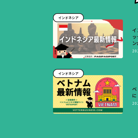
インドネシア
イ
ッ
ン
20
インドネシア
ベ
に
20