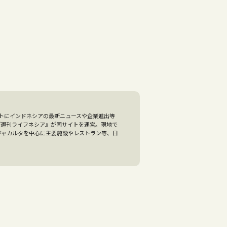
トにインドネシアの最新ニュースや企業進出等
の『週刊ライフネシア』が同サイトを運営。現地で
ジャカルタを中心に主要施設やレストラン等、日