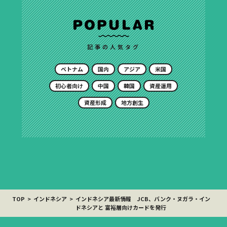
記事の人気タグ
ベトナム
国内
アジア
米国
初心者向け
中国
韓国
資産運用
資産形成
地方創生
TOP
インドネシア
インドネシア最新情報 JCB、バンク・ヌガラ・イン
ドネシアと 富裕層向けカードを発行